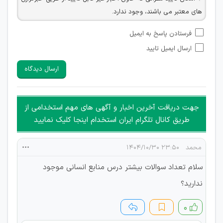
های معتبر می باشند، وجود ندارد.
امکان تأیید نظراتی که حاوی اطلاعات تماس شخصی افراد و یا ID
فرستادن پاسخ به ایمیل
شبکه های مجازی ارتباطی می باشند وجود ندارد.
ارسال ایمیل تایید
امکان تأیید نظرات کاربرانی که به هر طریقی قصد مأیوس کردن
سایرین را دارند وجود ندارد.
ارسال دیدگاه
هرگونه تحریک، تحقیر و کنایه به سایر افراد (مسئول و غیر مسئول)
غیر مجاز می باشد.
امکان هماهنگی برای هرگونه ملاقات حضوری چه به صورت دسته
جهت دریافت آخرین اخبار و آگهی های مهم استخدامی از
جمعی و چه فردی توسط کاربران سایت وجود ندارد.
طریق کانال تلگرام ایران استخدام اینجا کلیک نمایید
محمد
۲۳:۵۰ ۱۴۰۴/۱۰/۳۰
سلام تعداد سوالات بیشتر درس منابع انسانی موجود
ندارید؟
۰