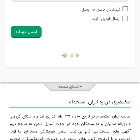
امکان تأیید نظراتی که حاوی اطلاعات تماس شخصی افراد و یا ID
فرستادن پاسخ به ایمیل
شبکه های مجازی ارتباطی می باشند وجود ندارد.
ارسال ایمیل تایید
امکان تأیید نظرات کاربرانی که به هر طریقی قصد مأیوس کردن
سایرین را دارند وجود ندارد.
ارسال دیدگاه
هرگونه تحریک، تحقیر و کنایه به سایر افراد (مسئول و غیر مسئول)
غیر مجاز می باشد.
امکان هماهنگی برای هرگونه ملاقات حضوری چه به صورت دسته
جمعی و چه فردی توسط کاربران سایت وجود ندارد.
ابتدای صفحه
مختصری درباره ایران استخدام
سایت ایران استخدام در تاریخ ۱۳۹۱/۱/۱۰ راه اندازی شد و با تلاش گروهی
و روزانه مدیران و نویسندگان خود در جهت تبدیل شدن به مرجع بروز
آگهی های استخدامی گام برداشت. سعی همیشگی همکاران ما ارائه
مطلوب و با کیفیت آگهی های استخدامی خدمت بازدیدکنندگان محترم