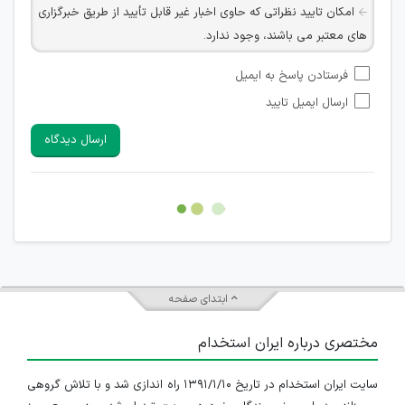
امکان تایید نظراتی که حاوی اخبار غیر قابل تأیید از طریق خبرگزاری
های معتبر می باشند، وجود ندارد.
امکان تأیید نظراتی که حاوی اطلاعات تماس شخصی افراد و یا ID
فرستادن پاسخ به ایمیل
شبکه های مجازی ارتباطی می باشند وجود ندارد.
ارسال ایمیل تایید
امکان تأیید نظرات کاربرانی که به هر طریقی قصد مأیوس کردن
سایرین را دارند وجود ندارد.
ارسال دیدگاه
هرگونه تحریک، تحقیر و کنایه به سایر افراد (مسئول و غیر مسئول)
غیر مجاز می باشد.
امکان هماهنگی برای هرگونه ملاقات حضوری چه به صورت دسته
جمعی و چه فردی توسط کاربران سایت وجود ندارد.
ابتدای صفحه
مختصری درباره ایران استخدام
سایت ایران استخدام در تاریخ ۱۳۹۱/۱/۱۰ راه اندازی شد و با تلاش گروهی