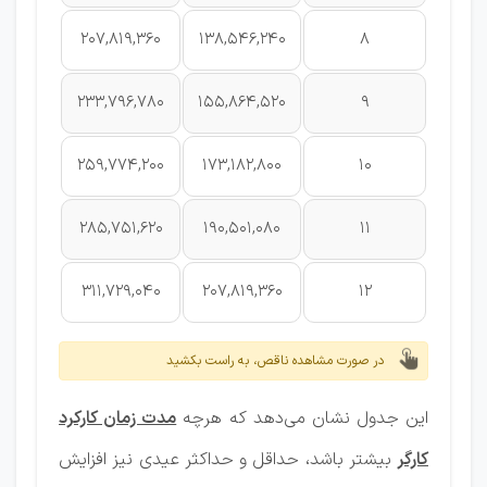
207,819,360
138,546,240
8
233,796,780
155,864,520
9
259,774,200
173,182,800
10
285,751,620
190,501,080
11
311,729,040
207,819,360
12
در صورت مشاهده ناقص، به راست بکشید
این جدول نشان می‌دهد که هرچه
مدت زمان کارکرد
کارگر
بیشتر باشد، حداقل و حداکثر عیدی نیز افزایش