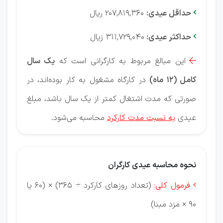
حداقل عیدی:
207,819,360 ریال

حداکثر عیدی:
311,729,040 زیال

این مبالغ مربوط به کارگرانی است که
یک سال

کامل (۱۲ ماه)
در کارگاه مشغول به کار بوده‌اند، در
صورتی که مدت اشتغال کمتر از یک سال باشد، مبلغ
عیدی
به نسبت مدت کارکرد
محاسبه می‌شود.
نحوه محاسبه عیدی کارگران
فرمول کلی:
(تعداد روزهای کارکرد ÷ ۳۶۵) × (۶۰ یا

۹۰ × مزد مبنا)