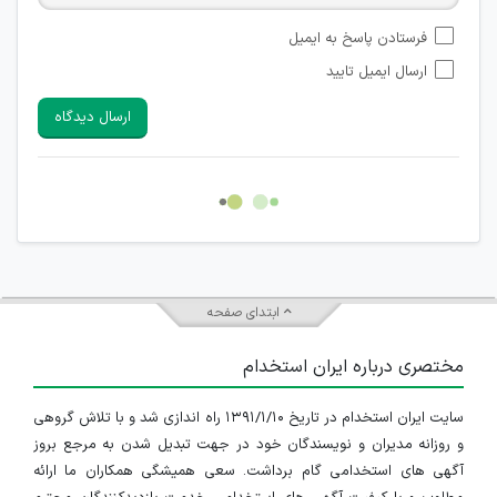
امکان تأیید نظراتی که حاوی اطلاعات تماس شخصی افراد و یا ID
فرستادن پاسخ به ایمیل
شبکه های مجازی ارتباطی می باشند وجود ندارد.
ارسال ایمیل تایید
امکان تأیید نظرات کاربرانی که به هر طریقی قصد مأیوس کردن
سایرین را دارند وجود ندارد.
ارسال دیدگاه
هرگونه تحریک، تحقیر و کنایه به سایر افراد (مسئول و غیر مسئول)
غیر مجاز می باشد.
امکان هماهنگی برای هرگونه ملاقات حضوری چه به صورت دسته
جمعی و چه فردی توسط کاربران سایت وجود ندارد.
ابتدای صفحه
مختصری درباره ایران استخدام
سایت ایران استخدام در تاریخ ۱۳۹۱/۱/۱۰ راه اندازی شد و با تلاش گروهی
و روزانه مدیران و نویسندگان خود در جهت تبدیل شدن به مرجع بروز
آگهی های استخدامی گام برداشت. سعی همیشگی همکاران ما ارائه