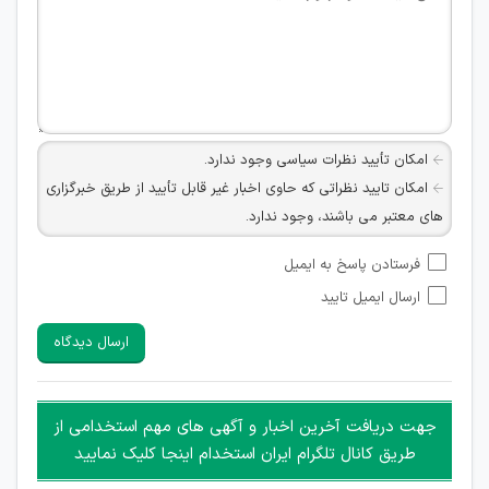
امکان تأیید نظرات سیاسی وجود ندارد.
امکان تایید نظراتی که حاوی اخبار غیر قابل تأیید از طریق خبرگزاری
های معتبر می باشند، وجود ندارد.
امکان تأیید نظراتی که حاوی اطلاعات تماس شخصی افراد و یا ID
فرستادن پاسخ به ایمیل
شبکه های مجازی ارتباطی می باشند وجود ندارد.
ارسال ایمیل تایید
امکان تأیید نظرات کاربرانی که به هر طریقی قصد مأیوس کردن
سایرین را دارند وجود ندارد.
ارسال دیدگاه
هرگونه تحریک، تحقیر و کنایه به سایر افراد (مسئول و غیر مسئول)
غیر مجاز می باشد.
امکان هماهنگی برای هرگونه ملاقات حضوری چه به صورت دسته
جهت دریافت آخرین اخبار و آگهی های مهم استخدامی از
جمعی و چه فردی توسط کاربران سایت وجود ندارد.
طریق کانال تلگرام ایران استخدام اینجا کلیک نمایید