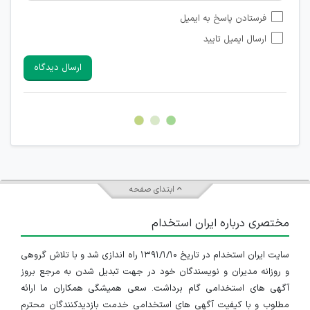
امکان تأیید نظراتی که حاوی اطلاعات تماس شخصی افراد و یا ID
فرستادن پاسخ به ایمیل
شبکه های مجازی ارتباطی می باشند وجود ندارد.
ارسال ایمیل تایید
امکان تأیید نظرات کاربرانی که به هر طریقی قصد مأیوس کردن
سایرین را دارند وجود ندارد.
ارسال دیدگاه
هرگونه تحریک، تحقیر و کنایه به سایر افراد (مسئول و غیر مسئول)
غیر مجاز می باشد.
امکان هماهنگی برای هرگونه ملاقات حضوری چه به صورت دسته
جمعی و چه فردی توسط کاربران سایت وجود ندارد.
ابتدای صفحه
مختصری درباره ایران استخدام
سایت ایران استخدام در تاریخ ۱۳۹۱/۱/۱۰ راه اندازی شد و با تلاش گروهی
و روزانه مدیران و نویسندگان خود در جهت تبدیل شدن به مرجع بروز
آگهی های استخدامی گام برداشت. سعی همیشگی همکاران ما ارائه
مطلوب و با کیفیت آگهی های استخدامی خدمت بازدیدکنندگان محترم