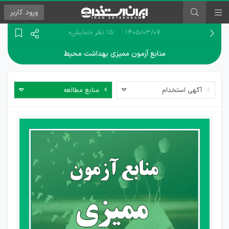
ورود
کاربر
۱۴۰۵/۰۳/۰۷
15 نظر
«نمایش»
منابع آزمون ممیزی بهداشت محیط
آگهی استخدام
منابع مطالعه
دانلود
منابع
آزمون
ممیزی
بهداشت
محیط