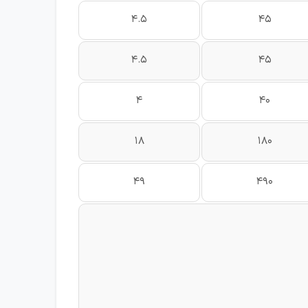
4.5
45
4.5
45
4
40
18
180
49
490