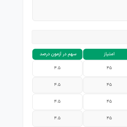
امتیاز
سهم در آزمون درصد
4.5
45
4.5
45
4.5
45
4.5
45