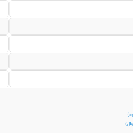
ه
)
ال
)