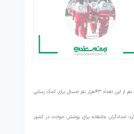
محمودی تاکید کرد: ۸۳هزار نیروی امداد و نجات آموزش دیده در کشور آماده مشارکت در پوشش حوادث هستند که ۴۳هزار نفر از این تعداد ۴۳هزار نفر امسال برای کمک رسانی
 کرد: امدادگران عاشقانه برای پوشش حوادث در کشور