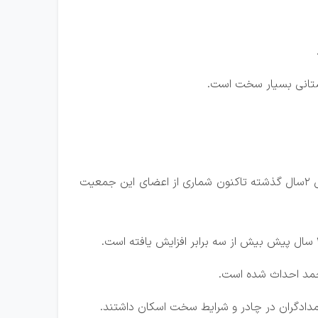
ستانی بسیار سخت است.
کاظم فلاحی دوست با یادآوری عضویت ۵۰هزار شهروند کهگیلویه و بویراحمدی در جمعیت هلال احمر استان تاکید کرد: طی ۲سال گذشته تاکنون شماری از اعضای این جمعیت
مدادگران در چادر و شرایط سخت اسکان داشتند.