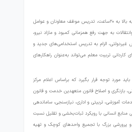
افزایش سقف موظفی نیروهای تمام‌وقت به ۳۰ساعت مشروط به جبران خدمات، لغو تقلیل ساعت کاری نیروهای ۲۰سال به بالا به ۲۰ساعت، تدریس موظف معاونان و عوامل
تقالات به جهت رفع همزمانی کمبود و مازاد نیرو،
گر و مدارس غیردولتی، الزام به تدریس استخدامی‌های جدید و
اردانی تربیت معلم می‌تواند به‌عنوان راهکارهای
 نمی‌تواند راه‌حل نهایی برای جبران کمبود معلم باشد و راهکارهای اساسی و بلند‎مدت هم باید مورد توجه قرار بگیرد که براساس اعلام مرکز
ی، بازنگری و اصلاح قانون متعهدین خدمت و قانون
مات آموزشی، تربیتی و اداری، نیازسنجی، ساماندهی
منابع انسانی با رویکرد ثبات‌بخشی و تقلیل نسبت
 و پرورشی بزرگ با تجمیع واحدهای کوچک و تهیه