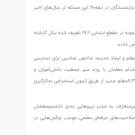
مسئله کمبود نیروی انسانی معلم همواره از اصلی‌ترین مسائل نظام آموزش و پرورش است. به‌ویژه اینکه با افزایش جمعیت بازنشستگان در دهه۹۰، این مسئله در سال‌های اخیر
براساس اعلام مرکز پژوهش‌های مجلس شاخص نسبت تعداد دانش‌آموز به معلم که بنا به استانداردهای تعریف شده برای نمونه در مقطع ابتدایی ۱۹.۲ تعریف شده سال گذشته
یع معلم و ایجاد مدرسه، شاخص مناسبی برای دسترسی
تخدام معلمان با روند سیر جمعیت دانش‌آموزان و
بازنشستگان این وزارتخانه عنوان کرده و گفته بود: «در سال‌جاری به‌ازای ۷۱هزار معلمی که بازنشسته شده‌اند تنها ۳۴هزار و ۸۱۳معلم جدید از طریق آزمون استخدامی به‌کارگیری
یرمتعارف، به جذب نیروهایی به‌جز دانشجومعلمان
ن صلاحیت‌های حرفه‌ای معلمی، موجب چالش‌هایی در