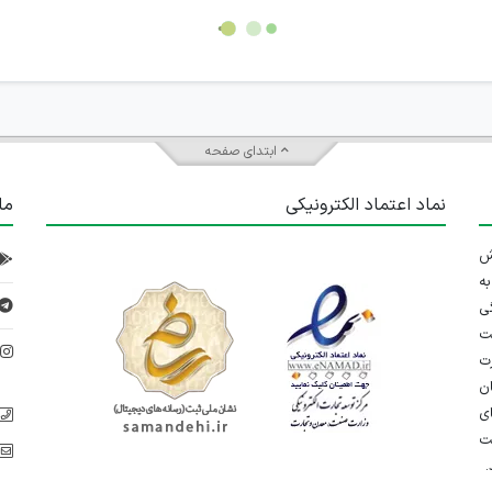
ابتدای صفحه
نماد اعتماد الکترونیکی
ما
 تلاش
ه
ی
ت
د
رت
ان
ی
یت