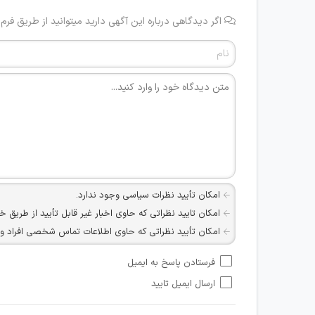
اگر دیدگاهی درباره این آگهی دارید میتوانید از طریق فرم
امکان تأیید نظرات سیاسی وجود ندارد.
امکان تایید نظراتی که حاوی اخبار غیر قابل تأیید از طریق خ
امکان تأیید نظراتی که حاوی اطلاعات تماس شخصی افراد و یا ID شبکه های مجازی ارتباطی می باشند وجود ند
امکان تأیید نظرات کاربرانی که به هر طریقی قصد مأیوس کرد
فرستادن پاسخ به ایمیل
هرگونه تحریک، تحقیر و کنایه به سایر افراد (مسئول و غیر 
ارسال ایمیل تایید
امکان هماهنگی برای هرگونه ملاقات حضوری چه به صورت د