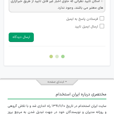
امکان تایید نظراتی که حاوی اخبار غیر قابل تأیید از طریق خبرگزاری
های معتبر می باشند، وجود ندارد.
امکان تأیید نظراتی که حاوی اطلاعات تماس شخصی افراد و یا ID
فرستادن پاسخ به ایمیل
شبکه های مجازی ارتباطی می باشند وجود ندارد.
ارسال ایمیل تایید
امکان تأیید نظرات کاربرانی که به هر طریقی قصد مأیوس کردن
سایرین را دارند وجود ندارد.
ارسال دیدگاه
هرگونه تحریک، تحقیر و کنایه به سایر افراد (مسئول و غیر مسئول)
غیر مجاز می باشد.
امکان هماهنگی برای هرگونه ملاقات حضوری چه به صورت دسته
جمعی و چه فردی توسط کاربران سایت وجود ندارد.
ابتدای صفحه
مختصری درباره ایران استخدام
سایت ایران استخدام در تاریخ ۱۳۹۱/۱/۱۰ راه اندازی شد و با تلاش گروهی
و روزانه مدیران و نویسندگان خود در جهت تبدیل شدن به مرجع بروز