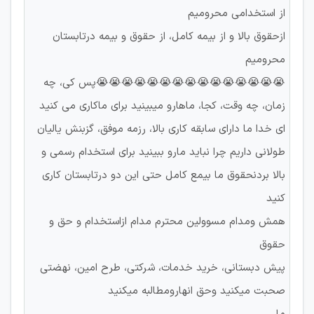
از استخدامی محرومیم
ازحقوق بالا و از بیمه کامل، از حقوق و بیمه درتابستان
محرومیم
😭😭😭😭😭😭😭😭😭😭😭😭😭😭😭پس کی، چه
زمان، چه وقت، کجا، ماهارو میبینید برای ماکاری می کنید
ای خدا ما دارای سابقه کاری بالا، رزمه موفق، گزبنش یالیان
طولانی داریم چرا نباید مارو ببینید برای استخدام رسمی و
بالا بردنحقوق ما بیمع کامل حتی این دو درتابستان کاری
کنید
همش ومدام مسوولین محترم مدام ازاستخدام و حق و
حقوق
پیش دبستانی، خرید خدمات، شرکتی، طرح امین، نهضتی
صحبت میکنید وحق انهارومطالبه میکنید