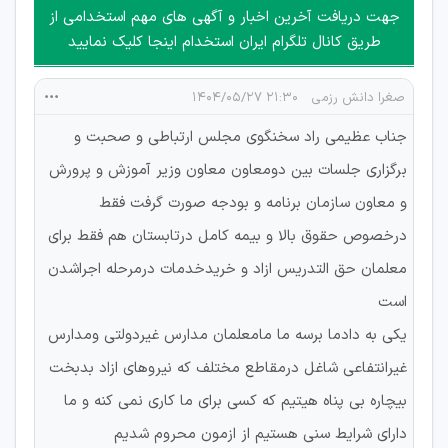
امکان هماهنگی برای هرگونه ملاقات حضوری چه به صورت دسته
جهت دریافت آخرین اخبار و آگهی های مهم استخدامی از
جمعی و چه فردی توسط کاربران سایت وجود ندارد.
طریق کانال تلگرام ایران استخدام اینجا کلیک نمایید
صغرا دانش رزمی
۲۱:۳۰ ۱۴۰۴/۰۵/۲۷
جناب عظیمی راد سخنگوی مجلس ارتباطی و صحبت و
برگزاری جلسات بین دومعاون معاون وزیر آموزش و پرورش
و معاون سازمان برنامه و بودجه صورت گرفت فقط
درخصوص حقوق بالا و بیمه کامل درتابستان هم فقط برای
معلمان حق التدریس ازاد و خریدخدمات درمرحله اجراشدن
است
یکی به دادما برسه ما مامعلمان مدارس غیردولتی ومدارس
غیرانتفاعی شاغل درمقاطع مختلف که نیروهای ازاد بدبخت
بیچاره بی پناه هیتیم که کسی برای ما کاری نمی کنه و ما
دارای شرایط سنی هستیم از ازمون محروم شدیم