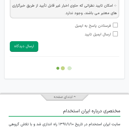
امکان تایید نظراتی که حاوی اخبار غیر قابل تأیید از طریق خبرگزاری
های معتبر می باشند، وجود ندارد.
امکان تأیید نظراتی که حاوی اطلاعات تماس شخصی افراد و یا ID
فرستادن پاسخ به ایمیل
شبکه های مجازی ارتباطی می باشند وجود ندارد.
ارسال ایمیل تایید
امکان تأیید نظرات کاربرانی که به هر طریقی قصد مأیوس کردن
سایرین را دارند وجود ندارد.
ارسال دیدگاه
هرگونه تحریک، تحقیر و کنایه به سایر افراد (مسئول و غیر مسئول)
غیر مجاز می باشد.
امکان هماهنگی برای هرگونه ملاقات حضوری چه به صورت دسته
جمعی و چه فردی توسط کاربران سایت وجود ندارد.
ابتدای صفحه
مختصری درباره ایران استخدام
سایت ایران استخدام در تاریخ ۱۳۹۱/۱/۱۰ راه اندازی شد و با تلاش گروهی