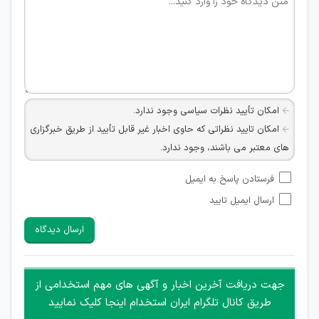
امکان تأیید نظرات سیاسی وجود ندارد.
امکان تایید نظراتی که حاوی اخبار غیر قابل تأیید از طریق خبرگزاری
های معتبر می باشند، وجود ندارد.
امکان تأیید نظراتی که حاوی اطلاعات تماس شخصی افراد و یا ID
فرستادن پاسخ به ایمیل
شبکه های مجازی ارتباطی می باشند وجود ندارد.
ارسال ایمیل تایید
امکان تأیید نظرات کاربرانی که به هر طریقی قصد مأیوس کردن
سایرین را دارند وجود ندارد.
ارسال دیدگاه
هرگونه تحریک، تحقیر و کنایه به سایر افراد (مسئول و غیر مسئول)
غیر مجاز می باشد.
امکان هماهنگی برای هرگونه ملاقات حضوری چه به صورت دسته
جهت دریافت آخرین اخبار و آگهی های مهم استخدامی از
جمعی و چه فردی توسط کاربران سایت وجود ندارد.
طریق کانال تلگرام ایران استخدام اینجا کلیک نمایید