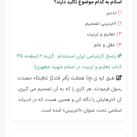
اسلام به کدام موضوع تاکید دارند؟
1)
تدبیر
2)
آخربینی تصمیم
3)
تعلیم و تربیت
4)
عقل و علم
پاسخ کارشناس ایران استخدام: گزینه 2 (صفحه 35

کتاب تعلیم و تربیت در اسلام شهید مطهری)
طبق آیه ی «إِذَا هَمَمْتَ بِأَمْرٍ فَتَدَبَّرْ عَاقِبَتَهُ» حضذت

رسول فرمودند: هر کاری را که به آن تصمیم می گیری،
آن آخرهایش را نگاه کن و همین هست که در ادبیات
اسلامی تحت عنوان «آخربینی» آمده است.