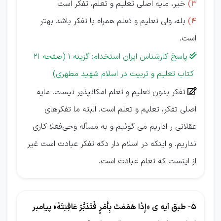
3)
خیر، مایه اصلی ﺗﻌﻠﻴﻢ و ﺗﻌﻠﻢ، تفکر است
4)
بله، ولی ﺗﻌﻠﻴﻢ و ﺗﻌﻠﻢ همراه با تفکر باشد بهتر
است.
پاسخ کارشناس ایران استخدام: گزینه 1 (صفحه 21

کتاب تعلیم و تربیت در اسلام شهید مطهری)
ﺗﻔﻜﺮ ﺑﺪون ﺗﻌﻠﻴﻢ و ﺗﻌﻠﻢ اﻣﻜﺎنپذیر ﻧﻴﺴﺖ. ﻣﺎﻳﻪ

اصلی ﺗﻔﻜﺮ، ﺗﻌﻠﻴﻢ و ﺗﻌﻠﻢ اﺳﺖ. اﻟﺒﺘﻪ ﻣﺎ ﺗﻔﻜﺮﻫﺎی
ﻋﻘﻼنی ر ادارﻳﻢ می گوئیم و ﺑﻪ ﻣﺴﺄﻟﻪ وحیﻓﻌﻼ ﻛﺎری
ﻧﺪارﻳﻢ. و اﻳﻨﻜﻪ در اﺳﻼم دار دﻛﻪ ﺗﻔﻜﺮ ﻋﺒﺎدت اﺳﺖ ﻏﻴﺮ
از اﻳﻨﺴﺖ ﻛﻪ ﺗﻌﻠﻢ ﻋﺒﺎدت اﺳﺖ.
5- طبق آیه ی «إِذَا هَمَمْتَ بِأَمْرٍ فَتَدَبَّرْ عَاقِبَتَهُ» پیامبر