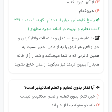
3)
از آنها دوری کنیم
4)
هیچکدام
پاسخ کارشناس ایران استخدام: گزینه 1 صفحه 241

کتاب تعلیم و تربیت در اسلام شهید مطهری)
به علاوه، راجع به عدل و به عدالت رفتار كردن و

حق واقعی هر فردی را به او دادن، حتی نسبت به
همین كافرانی كه با شما میجنگند و شما را [ از خانه
هایتان] بیرون كردند نیز میگوید از عدل خارج نشوید.
4- آیا ﺗﻔﻜﺮ ﺑﺪون ﺗﻌﻠﻴﻢ و ﺗﻌﻠﻢ اﻣﻜﺎنپذیر است؟
1)
خیر، ﺗﻔﻜﺮ ﺑﺪون ﺗﻌﻠﻴﻢ و ﺗﻌﻠﻢ اﻣﻜﺎنپذیر ﻧﻴﺴﺖ
2)
بله، دو مقوله جدا از هم اند