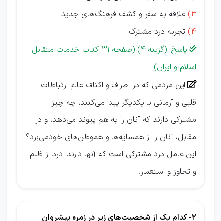
3)
علاقه به سفر و کشف فرهنگ‌های جدید
4)
تجربه درد مشترک
پاسخ: (گزینه 4) (صفحه 31 کتاب خدمات متقابل

اسلام و ایران)
اين مردمی كه در اطراف و اكناف عالم ارتباطات

قلبی و آرمانی با يكديگر پيدا می‌كنند، چه چيز
مشتركی دارند كه آنان را به هم پيوند می‌دهد، و در
مقابل، آنان را از همسايه‌ها و هموطن‌‌های خودمی‌برد؟
اين عامل درد مشتركی است كه آنها دارند: درد از ظلم
و تجاوز و استعمار.
2- کدام یک از شخصیت‌های زیر در زمره پیشروان