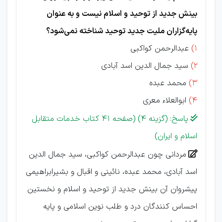
بینش جدید از توحید و اسلام نیست و به عنوان
پایه‌گزاران ملیت جدید توحید شناخته نمی‌شود؟
1)
عبدالرحمن کواکبی
2)
سید جمال الدین اسد آبادی
3)
محمد عبده
4)
ابوالعلاء معری
پاسخ: (گزینه 4) (صفحه 41 کتاب خدمات متقابل

اسلام و ایران)
مردانی چون عبدالرحمن كواكبی، سيد جمال الدين

اسد آبادی، محمد عبده، نائينی و اقبال و بشيرابراهيمی
پيشروان آن بينش جديد از توحيد و اسلام و نخستين
احساس كنندگان درد و طلب نوين اسلامی و پايه