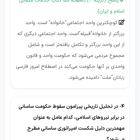
پاسخ: (گزینه 3) (صفحه 55 کتاب خدمات متقابل
اسلام و ایران)
كوچكترين واحد اجتماعی"خانواده" است. واحد

بزرگتر از خانواده"قبيله"است. واحد اجتماعی ديگری كه
از اين واحد بزرگتر و تكامل يافته‌تر است و شامل
مجموع مردمی می‌شود كه حكومت واحد و قانون
واحدی بر آنها حكومت می‌كند در اصطلاح امروز فارسی
زبانان"ملت" ناميده می‌شود.
4- در تحلیل تاریخی پیرامون سقوط حکومت ساسانی
در برابر نیروهای اسلامی، کدام عامل به عنوان
مهمترین دلیل شکست امپراتوری ساسانی مطرح
می‌شود؟