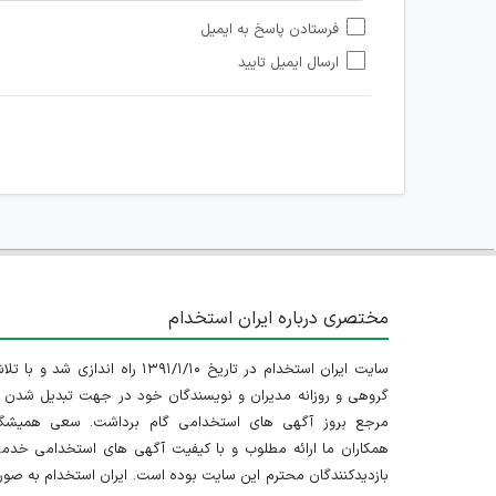
امکان تأیید نظرات کاربرانی که به هر طریقی قصد مأیوس کرد
فرستادن پاسخ به ایمیل
هرگونه تحریک، تحقیر و کنایه به سایر افراد (مسئول و غیر 
ارسال ایمیل تایید
امکان هماهنگی برای هرگونه ملاقات حضوری چه به صورت د
مختصری درباره ایران استخدام
سایت ایران استخدام در تاریخ ۱۳۹۱/۱/۱۰ راه اندازی شد و با
گروهی و روزانه مدیران و نویسندگان خود در جهت تبدیل شدن ب
مرجع بروز آگهی های استخدامی گام برداشت. سعی همیشگ
همکاران ما ارائه مطلوب و با کیفیت آگهی های استخدامی خدم
بازدیدکنندگان محترم این سایت بوده است. ایران استخدام به صو