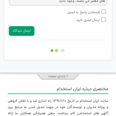
های معتبر می باشند، وجود ندارد.
امکان تأیید نظراتی که حاوی اطلاعات تماس شخصی افراد و یا ID
فرستادن پاسخ به ایمیل
شبکه های مجازی ارتباطی می باشند وجود ندارد.
ارسال ایمیل تایید
امکان تأیید نظرات کاربرانی که به هر طریقی قصد مأیوس کردن
سایرین را دارند وجود ندارد.
ارسال دیدگاه
هرگونه تحریک، تحقیر و کنایه به سایر افراد (مسئول و غیر مسئول)
غیر مجاز می باشد.
امکان هماهنگی برای هرگونه ملاقات حضوری چه به صورت دسته
جمعی و چه فردی توسط کاربران سایت وجود ندارد.
ابتدای صفحه
مختصری درباره ایران استخدام
سایت ایران استخدام در تاریخ ۱۳۹۱/۱/۱۰ راه اندازی شد و با تلاش گروهی
و روزانه مدیران و نویسندگان خود در جهت تبدیل شدن به مرجع بروز
آگهی های استخدامی گام برداشت. سعی همیشگی همکاران ما ارائه