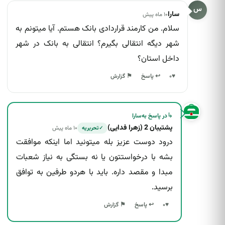
س
سارا
۱۰ ماه پیش
سلام. من کارمند قراردادی بانک هستم. آیا میتونم به
شهر دیگه انتقالی بگیرم؟ انتقالی به بانک در شهر
داخل استان؟
↩ پاسخ
♥
۰
⚑ گزارش
↳
در پاسخ به
سارا
پشتیبان 2 (زهرا فدایی)
۱۰ ماه پیش
تحریریه
✓
درود دوست عزیز بله میتونید اما اینکه موافقت
بشه با درخواستتون یا نه بستگی به نیاز شعبات
مبدا و مقصد داره. باید با هردو طرفین به توافق
برسید.
↩ پاسخ
♥
۰
⚑ گزارش