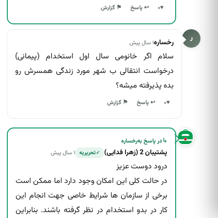
↩ پاسخ
♥
۰
⚑ گزارش
ر
رخساره
۱ سال پیش
سلام اگر خانومی سال اول استخدام (پیمانی)
درخواست انتقالی ب شهر مورد زندگی همسرش رو
بده پذیرفته میشه؟
↩ پاسخ
♥
۰
⚑ گزارش
↳
در پاسخ به
رخساره
پشتیبان 2 (زهرا فدایی)
۱ سال پیش
تحریریه
✓
درود دوست عزیز
در حالت کلی این امکان وجود دارد اما ممکن است
برخی از سازمان ها شرایط خاصی جهت انجام این
کار در بدو استخدام در نظر گرفته باشند. بنابراین