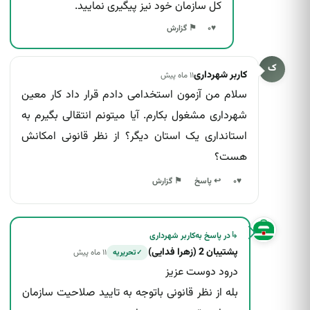
کل سازمان خود نیز پیگیری نمایید.
♥
۰
⚑ گزارش
ک
کاربر شهرداری
۱۱ ماه پیش
سلام من آزمون استخدامی دادم قرار داد کار معین
شهرداری مشغول بکارم. آیا میتونم انتقالی بگیرم به
استانداری یک استان دیگر؟ از نظر قانونی امکانش
هست؟
↩ پاسخ
♥
۰
⚑ گزارش
↳
در پاسخ به
کاربر شهرداری
پشتیبان 2 (زهرا فدایی)
۱۱ ماه پیش
تحریریه
✓
درود دوست عزیز
بله از نظر قانونی باتوجه به تایید صلاحیت سازمان