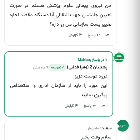
من نیروی پیمانی علوم پزشکی هستم در صورت
تعیین جانشین جهت انتقالی آیا دستگاه مقصد اجازه
تغییر پست سازمانی من رو داره؟
↩ پاسخ
♥
۰
⚑ گزارش
↳
در پاسخ به
Mahla
پشتیبان 2 (زهرا فدایی)
۹ ماه پیش
تحریریه
✓
درود دوست عزیز
این مورد را باید از سازمان اداری و استخدامی
پیگیری نمایید.
↩ پاسخ
♥
۰
⚑ گزارش
س
سعید
۹ ماه پیش
سلام وقت بخیر