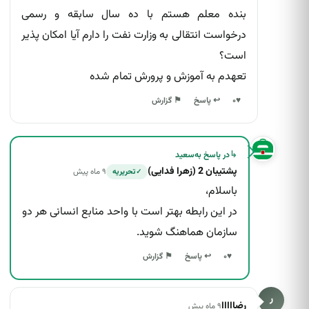
بنده معلم هستم با ده سال سابقه و رسمی
درخواست انتقالی به وزارت نفت را دارم آیا امکان پذیر
است؟
تعهدم به آموزش و پرورش تمام شده
↩ پاسخ
♥
۰
⚑ گزارش
↳
در پاسخ به
سعید
پشتیبان 2 (زهرا فدایی)
۹ ماه پیش
تحریریه
✓
باسلام،
در این رابطه بهتر است با واحد منابع انسانی هر دو
سازمان هماهنگ شوید.
↩ پاسخ
♥
۰
⚑ گزارش
ر
رضااااا
۹ ماه پیش