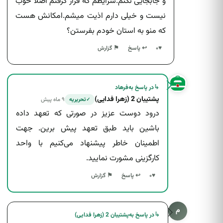
و جابجایی نکنم.شرایطم که قرار گرفتم اصلا خوب
نیست و خیلی دارم اذیت میشم.امکانش هست
که منو به استان خودم بفرستن؟
↩ پاسخ
♥
۰
⚑ گزارش
↳
در پاسخ به
فرهاد
پشتیبان 2 (زهرا فدایی)
۹ ماه پیش
تحریریه
✓
درود دوست عزیز در صورتی که تعهد داده
باشین باید طبق تعهد پیش برین. جهت
اطمینان خاطر پیشنهاد می‌کنیم با واحد
کارگزینی مشورت نمایید.
↩ پاسخ
♥
۰
⚑ گزارش
م
↳
در پاسخ به
پشتیبان 2 (زهرا فدایی)