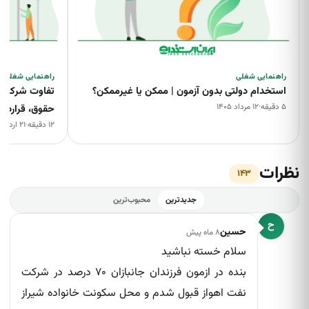
راهنمایی شغلی
راهنمایی شغلی
استخدام دولتی بدون آزمون | ممکن یا غیرممکن؟
تفاوت شرکت تو
۵ دقیقه
·
۱۲ مرداد ۱۴۰۵
حقوق، قرارداد
۱۲ دقیقه
·
۲۱ اردیبهشت ۱۴۰۵
نظرات
۱۴۳
جدیدترین
محبوب‌ترین
✕
گزارش این دیدگاه
ح
حسین
۸ ماه پیش
سلام خسته نباشید
بنده در ازمون فرزندان جانبازان ۷۰ درصد در شرکت
اسپم یا تبلیغات
نفت اهواز قبول شدم و محل سکونت خانواده شیراز
محتوای توهین‌آمیز