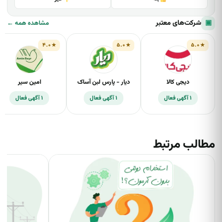
▣
شرکت‌های معتبر
مشاهده همه ←
۴.۰
۵.۰
۵.۰
دیجی کالا
دیار - پارس لبن آساک
امین سیر
۱ آگهی فعال
۱ آگهی فعال
۱ آگهی فعال
مطالب مرتبط