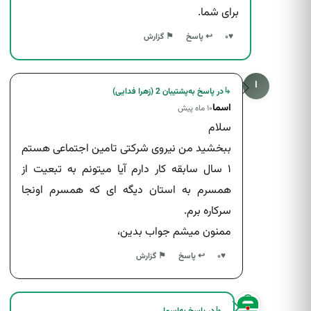
برای شما.
↩ پاسخ
♥
۰
⚑ گزارش
ا
↳
در پاسخ به
پشتیبان 2 (زهرا فدایی)
اسما
۱۰ ماه پیش
سلام
ببخشید من نیروی شرکتی تامین اجتماعی هستم
۱ سال سابقه کار دارم آیا میتونم به تبعیت از
همسرم به استان دیگه ای که همسرم اونجا
سرکاره برم.
ممنون میشم جواب بدین،
↩ پاسخ
♥
۰
⚑ گزارش
↳
در پاسخ به
اسما