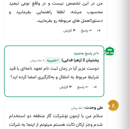
من در این تخصص نیست و در واقع نوعی تبعید
محسوب میشه. لطفا راهنمایی بفرمایید و
دستورالعمل های مربوطه رو بفرمایید.
↩ پاسخ
♥
۰
⚑ گزارش
↳
در پاسخ به
حمزه
پشتیبان 2 (زهرا فدایی)
۸ ماه پیش
تحریریه
✓
دوست عزیز آیا در زمان ثبت نام تعهد نامه‌ای با قید
شرایط مربوط به انتقال و به‌کارگیری امضا کرده اید؟
↩ پاسخ
♥
۰
⚑ گزارش
ع
علی وحدت
۸ ماه پیش
سلام من با ازمون توشرکت گاز منطقه دو استخدام
شدم وجز ارکان ثالث هستم میتونم از اینجا به شرکت