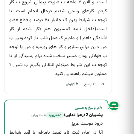
است. و الان ۳ ماهه ب صورت پیمانی شروع ب کار
کردم. کارهای رسمی شدنم درحال انجام است. با
اطلاعات نادرست
توجه ب شرایط پدرم ک جانباز ۷۰ درصد و قطع عضو
موارد دیگر
است.(داخل نامه کمسیون هم ذکر شده از کار
افتادگی داعم ) و مادرم ک عمل قلب باز کرده ونیاز ب
من دارن برایپرستاری و کار های روزمره و من با توجه
ب طولانی بودن مسیر سخت شده برام رسیدگی ایا با
توجه ب این شرایط میتونم انتقالی بگیرم ب شیراز ؟
ممنون میشم راهنمایی کنید
نام و ایمیلم را به خاطر بسپار
↩ پاسخ
♥
۰
⚑ گزارش
انصراف
ارسال گزارش
↳
در پاسخ به
حسین
پشتیبان 2 (زهرا فدایی)
۸ ماه پیش
تحریریه
✓
درود دوست عزیز
آیا در زمان ثبت نام تعهد نامه‌ای با قید شرایط