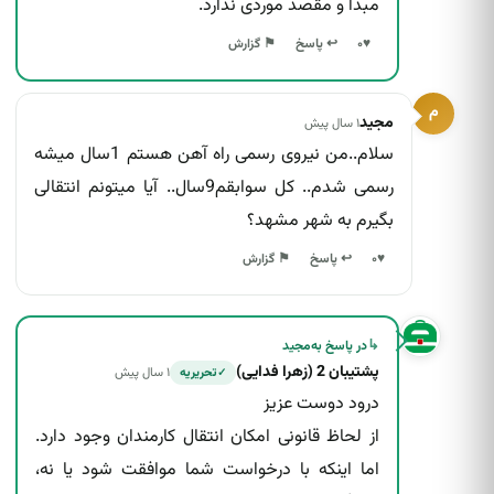
مبدا و مقصد موردی ندارد.
↩ پاسخ
♥
۰
⚑ گزارش
م
مجید
۱ سال پیش
سلام..من نیروی رسمی راه آهن هستم 1سال میشه
رسمی شدم.. کل سوابقم9سال.. آیا میتونم انتقالی
بگیرم به شهر مشهد؟
↩ پاسخ
♥
۰
⚑ گزارش
↳
در پاسخ به
مجید
پشتیبان 2 (زهرا فدایی)
۱ سال پیش
تحریریه
✓
درود دوست عزیز
از لحاظ قانونی امکان انتقال کارمندان وجود دارد.
اما اینکه با درخواست شما موافقت شود یا نه،