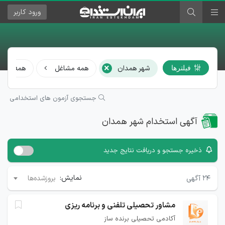
ورود
کاربر
×
شهر همدان
همه مشاغل
همه رشته‌
فیلترها
جستجوی آزمون های استخدامی
آگهی استخدام شهر همدان
ذخیره جستجو و دریافت نتایج جدید
نمایش:
۲۴
آگهی
بروزشده‌ها
مشاور تحصیلی تلفنی و برنامه ریزی
آکادمی تحصیلی برنده ساز