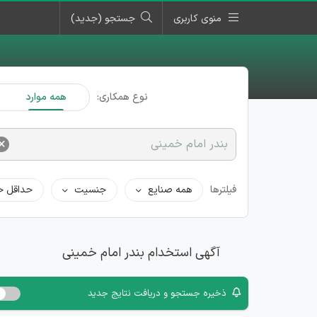
منوی کاربری
جستجو (جدید)
نوع همکاری:
همه موارد
×
بندر امام خمینی
فیلترها
همه صنایع
جنسیت
حداقل ح
آگهی استخدام بندر امام خمینی
ذخیره جستجو و دریافت نتایج جدید