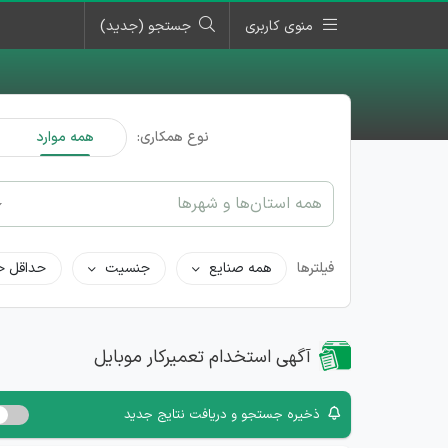
منوی کاربری
جستجو (جدید)
نوع همکاری:
همه موارد
همه استان‌ها و شهرها
فیلترها
همه صنایع
جنسیت
حداقل ح
آگهی استخدام تعمیرکار موبایل
ذخیره جستجو و دریافت نتایج جدید