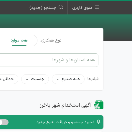
منوی کاربری
جستجو (جدید)
نوع همکاری:
همه موارد
همه استان‌ها و شهرها
فیلترها
همه صنایع
جنسیت
حداقل ح
آگهی استخدام شهر باخرز
ذخیره جستجو و دریافت نتایج جدید