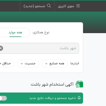
منوی کاربری
جستجو (جدید)
نوع همکاری:
همه موارد
×
شهر باشت
فیلترها
همه صنایع
جنسیت
حداقل ح
آگهی استخدام شهر باشت
ذخیره جستجو و دریافت نتایج جدید