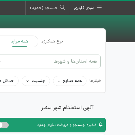
منوی کاربری
جستجو (جدید)
نوع همکاری:
همه موارد
همه استان‌ها و شهرها
فیلترها
همه صنایع
جنسیت
حداقل ح
آگهی استخدام شهر سنقر
ذخیره جستجو و دریافت نتایج جدید