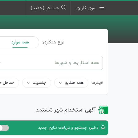
منوی کاربری
جستجو (جدید)
نوع همکاری:
همه موارد
همه استان‌ها و شهرها
فیلترها
همه صنایع
جنسیت
حداقل ح
آگهی استخدام شهر ششتمد
ذخیره جستجو و دریافت نتایج جدید