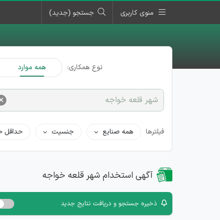
منوی کاربری
جستجو (جدید)
نوع همکاری:
همه موارد
×
شهر قلعه خواجه
فیلترها
همه صنایع
جنسیت
حداقل ح
آگهی استخدام شهر قلعه خواجه
ذخیره جستجو و دریافت نتایج جدید