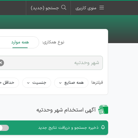
منوی کاربری
جستجو (جدید)
نوع همکاری:
همه موارد
×
شهر وحدتیه
فیلترها
همه صنایع
جنسیت
حداقل ح
آگهی استخدام شهر وحدتیه
ذخیره جستجو و دریافت نتایج جدید