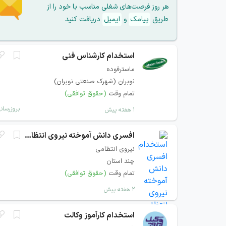
هر روز فرصت‌های شغلی مناسب با خود را از
طریق
پیامک
و
ایمیل
دریافت کنید
استخدام کارشناس فنی
ماسترفوده
نوبران (شهرک صنعتی نوبران)
تمام وقت
(حقوق توافقی)
بروزرسان
۱ هفته پیش
افسری دانش آموخته نیروی انتظامی
نیروی انتظامی
چند استان
تمام وقت
(حقوق توافقی)
۲ هفته پیش
استخدام کارآموز وکالت