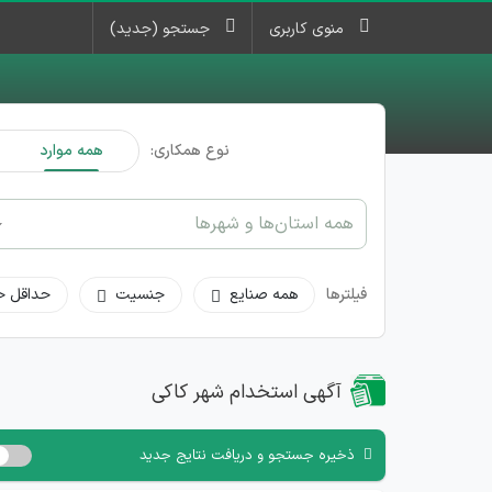
منوی کاربری
جستجو (جدید)
نوع همکاری:
همه موارد
همه استان‌ها و شهرها
فیلترها
همه صنایع
جنسیت
حداقل ح
آگهی استخدام شهر کاکی
ذخیره جستجو و دریافت نتایج جدید