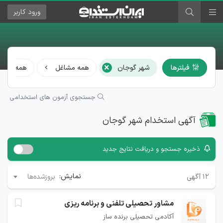
ورود
کاربر
×
فیلترها
شهر گوجان
همه مشاغل
همه رشته‌
جستجوی آزمون های استخدامی
آگهی استخدام شهر گوجان
ذخیره جستجو و دریافت نتایج جدید
نمایش:
۱۲
آگهی
بروزشده‌ها
مشاور تحصیلی تلفنی و برنامه ریزی
آکادمی تحصیلی برنده ساز