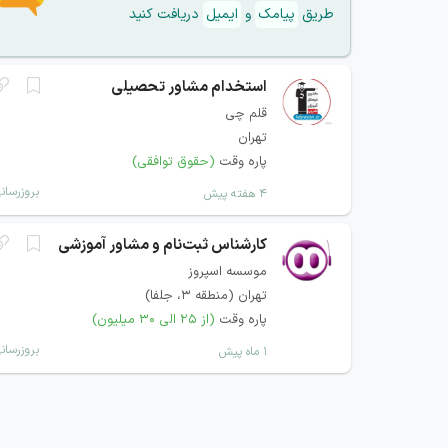
طریق
پیامک
و
ایمیل
دریافت کنید
استخدام مشاور تحصیلی
قلم چی
تهران
پاره وقت
(حقوق توافقی)
بروزرسان
۴ هفته پیش
کارشناس ثبت‌نام و مشاور آموزشی
موسسه اسپروز
تهران (منطقه ۳، جلفا)
پاره وقت
(از ۲۵ الی ۳۰ میلیون)
بروزرسان
۱ ماه پیش