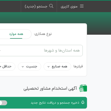
منوی کاربری
جستجو (جدید)
نوع همکاری:
همه موارد
همه استان‌ها و شهرها
فیلترها
همه صنایع
جنسیت
حداقل ح
آگهی استخدام مشاور تحصیلی
ذخیره جستجو و دریافت نتایج جدید