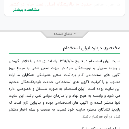
در حال حاضر
حدود ۱۰ پالایشگاه اصلی نفت خام در کشور
مشاهده بیشتر
فعال هستند
که بخش عمده آن‌ها زیرمجموعه شرکت ملی
پالایش و پخش فرآورده‌های نفتی ایران فعالیت می‌کنند.
ابتدای صفحه
صنعت پالایش نفت ایران یکی از ارکان راهبردی بخش انرژی
مختصری درباره ایران استخدام
کشور است که وظیفه تبدیل نفت خام به فرآورده‌های اصلی
نظیر بنزین، گازوئیل، سوخت جت و نفت کوره را بر عهده
سایت ایران استخدام در تاریخ ۱۳۹۱/۱/۱۰ راه اندازی شد و با تلاش گروهی
و روزانه مدیران و نویسندگان خود در جهت تبدیل شدن به مرجع بروز
دارد. الگوی استقرار پالایشگاه‌ها در ایران
تابع دو عامل اصلی
آگهی های استخدامی گام برداشت. سعی همیشگی همکاران ما ارائه
است
:
نزدیکی به منابع تأمین نفت خام و نزدیکی به مراکز
مطلوب و با کیفیت آگهی های استخدامی خدمت بازدیدکنندگان محترم
این سایت بوده است. ایران استخدام به صورت مستقل و خصوصی اداره
عمده مصرف
. بر این اساس، بیشترین تمرکز ظرفیت پالایشی
می شود و وابسته به هیچ نهاد و یا سازمان دولتی نمی باشد، این سایت
در جنوب کشور، به‌ویژه استان‌های خوزستان و هرمزگان
تنها منتشر کننده ی آگهی های استخدامی بوده و بنابراین لازم است که
بازدید کنندگان محترم سایت خود نسبت به صحت و سقم اخبار منتشر
مشاهده می‌شود. بررسی کارشناسان ایران استخدام نشان
شده در آن هوشیار باشند.
می‌دهد که مدل استخدام در پالایشگاه‌های نفت ایران عمدتاً