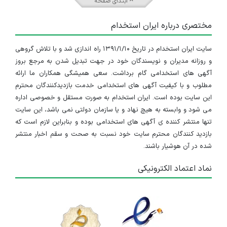
ابتدای صفحه
ساختمانی، صنایع نفت، گاز و پتروشیمی، لجستیک و
مختصری درباره ایران استخدام
انبارداری
و همچنین کارگاه‌ها و واحدهای کوچک و متوسط
سایت ایران استخدام در تاریخ ۱۳۹۱/۱/۱۰ راه اندازی شد و با تلاش گروهی
است. در بازار کار ایران، کارگران ماهر معمولاً با عناوین
و روزانه مدیران و نویسندگان خود در جهت تبدیل شدن به مرجع بروز
آگهی های استخدامی گام برداشت. سعی همیشگی همکاران ما ارائه
تخصصی‌تری مانند
تکنسین فنی، اپراتور دستگاه‌های CNC،
مطلوب و با کیفیت آگهی های استخدامی خدمت بازدیدکنندگان محترم
قالب‌ساز، تراشکار، اپراتور خط تولید و..
استخدام می‌شوند.
این سایت بوده است. ایران استخدام به صورت مستقل و خصوصی اداره
می شود و وابسته به هیچ نهاد و یا سازمان دولتی نمی باشد، این سایت
طبق بررسی کارشناسان ایران استخدام، شغل کارگرماهر
تنها منتشر کننده ی آگهی های استخدامی بوده و بنابراین لازم است که
ماهیتی مهارت‌ محور
دارد بنابراین در فرآیند استخدام،
بازدید کنندگان محترم سایت خود نسبت به صحت و سقم اخبار منتشر
شده در آن هوشیار باشند.
توانایی عملی و مهارت تخصصی
نسبت به مدرک تحصیلی در
نماد اعتماد الکترونیکی
اولویت است؛ با این حال، در برخی موارد داشتن
مدرک دیپلم،
گواهی مهارتی فنی‌وحرفه‌ای یا مدارک دانشگاهی مرتبط
به
عنوان مزیت و شروط استخدامی از سوی کارفرمایان مطرح