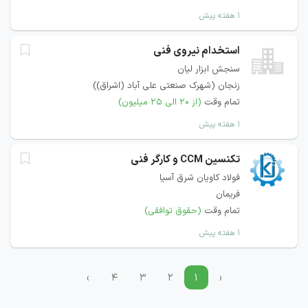
۱ هفته پیش
استخدام نیروی فنی
سنجش ابزار ليان
زنجان (شهرک صنعتی علی آباد (اشراق))
تمام وقت
(از ۲۰ الی ۲۵ میلیون)
۱ هفته پیش
تکنسین CCM و کارگر فنی
فولاد کاویان شرق آسیا
فریمان
تمام وقت
(حقوق توافقی)
۱ هفته پیش
›
۴
۳
۲
۱
‹