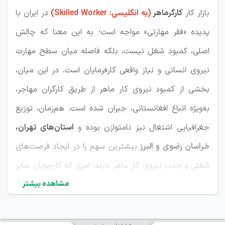
بازار کار
کارگرماهر
(به انگلیسی: Skilled Worker)
در ایران با
پدیده «فقر مهارتی» مواجه است؛ به این معنا که چالش
اصلی، کمبود شغل نیست، بلکه فاصله میان سطح مهارت
نیروی انسانی و نیاز واقعی کارفرمایان است. در این میان،
بخشی از کمبود نیروی کار ماهر از طریق کارگران مهاجر،
به‌ویژه اتباع افغانستانی، جبران شده است. هم‌زمان، توزیع
جغرافیایی اشتغال نیز نامتوازن بوده و
استان‌های تهران،
خراسان رضوی و البرز
بیشترین سهم را در ایجاد فرصت‌های
شغلی و جذب نیروی کار ماهر دارند؛ امری که کارجویان سایر
مشاهده بیشتر
استان‌ها را به مهاجرت شغلی سوق می‌دهد. بررسی‌ها نشان
می‌دهد بیشترین نیاز به استخدام کارگر ماهر در ایران مربوط
به
صنایع تولیدی و کارخانه‌ای، پروژه‌های عمرانی و