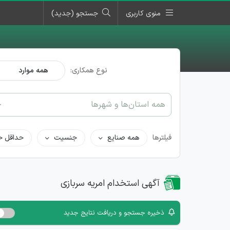
منوی کاربری
جستجو (جدید)
نوع همکاری:
همه موارد
همه استان‌ها و شهرها
فیلترها
همه صنایع
جنسیت
حداقل ح
آگهی استخدام امریه سربازی
ذخیره جستجو و دریافت نتایج جدید