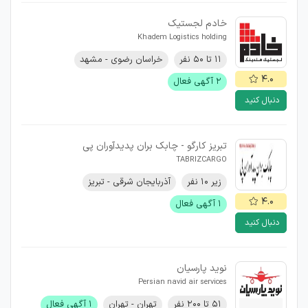
خادم لجستیک
Khadem Logistics holding
۱۱ تا ۵۰ نفر
خراسان رضوی - مشهد
۴.۰
۲ آگهی فعال
دنبال کنید
تبریز کارگو - چابک بران پدیدآوران پی
TABRIZCARGO
زیر ۱۰ نفر
آذربایجان شرقی - تبریز
۴.۰
۱ آگهی فعال
دنبال کنید
نوید پارسیان
Persian navid air services
۵۱ تا ۲۰۰ نفر
تهران - تهران
۱ آگهی فعال