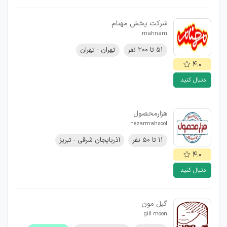
شرکت پخش مهنام
mahnam
۵۱ تا ۲۰۰ نفر
تهران - تهران
۴.۰
دنبال کنید
هزارمحصول
hezarmahsool
۱۱ تا ۵۰ نفر
آذربایجان شرقی - تبریز
۴.۰
دنبال کنید
گیل مون
gill moon