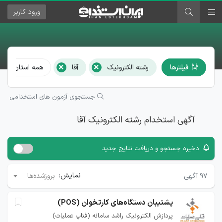
ورود
کاربر
×
×
فیلترها
رشته الکترونیک
آقا
همه استان‌ها و 
جستجوی آزمون های استخدامی
آگهی استخدام رشته الکترونیک آقا
ذخیره جستجو و دریافت نتایج جدید
نمایش:
۹۷
آگهی
بروزشده‌ها
پشتیبان دستگاه‌های کارتخوان (POS)
پردازش الکترونیک راشد سامانه (فناپ عملیات)