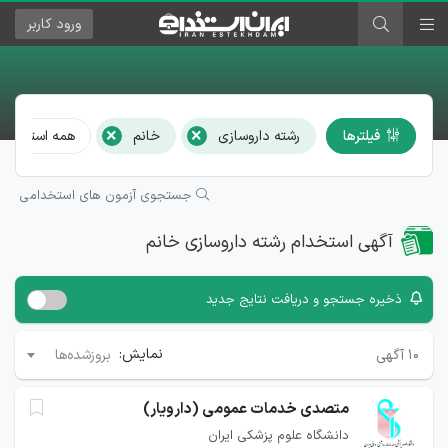
ورود
کاربر
×
×
فیلترها
رشته داروسازی
خانم
همه استان‌ها 
جستجوی آزمون های استخدامی
آگهی استخدام رشته داروسازی خانم
ذخیره جستجو و دریافت نتایج جدید
نمایش:
۱۰
آگهی
بروزشده‌ها
متصدی خدمات عمومی (دارویار)
دانشگاه علوم پزشکی ایران