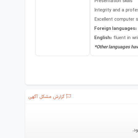
Presentation skills
Integrity and a prof
Excellent computer sk
Foreign languages:
English:
fluent in wri
*Other languages have
گزارش مشکل آگهی
د.