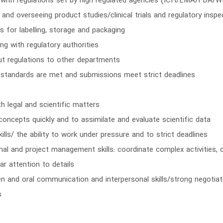
with regulations set by high regulated agencies (ICH/EMA/FDA/WH
 and overseeing product studies/clinical trials and regulatory inspe
s for labelling, storage and packaging
ing with regulatory authorities
ut regulations to other departments
y standards are met and submissions meet strict deadlines
h legal and scientific matters
concepts quickly and to assimilate and evaluate scientific data
ls/ the ability to work under pressure and to strict deadlines
nal and project management skills: coordinate complex activities, 
lar attention to details
n and oral communication and interpersonal skills/strong negotiati
s