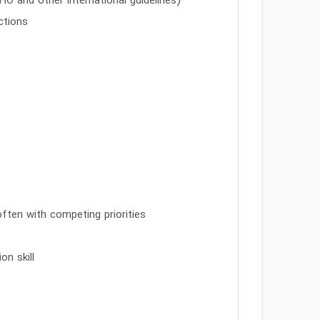
O and other international guidelines)
ctions
often with competing priorities
on skill