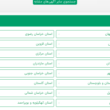
جستجوی سایر آگهی‌های مشابه
هان
استان خراسان رضوی
س
استان قزوین
استان مرکزی
ان
استان مازندران
هر
استان خراسان جنوبی
تان و بلوچستان
استان گلستان
یل
استان خراسان شمالی
استان کهگیلویه و بویراحمد