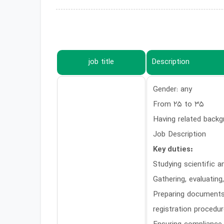
job title
Description
Gender: any
From 25 to 35
Having related backgr
Job Description
Key duties:
Studying scientific a
Gathering, evaluating
Preparing documents 
registration procedur