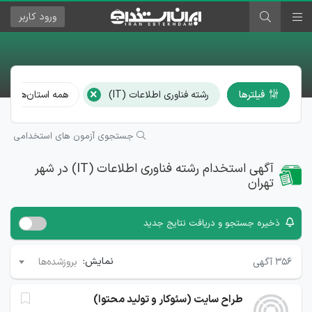
ورود
کاربر
×
فیلترها
رشته فناوری اطلاعات (IT)
همه استان‌ها و شه
جستجوی آزمون های استخدامی
آگهی استخدام رشته فناوری اطلاعات (IT) در شهر
تهران
ذخیره جستجو و دریافت نتایج جدید
نمایش:
۳۵۶
آگهی
بروزشده‌ها
طراح سایت (سئوکار و تولید محتوا)