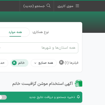
منوی کاربری
جستجو (جدید)
نوع همکاری:
همه موارد
همه استان‌ها و شهرها
×
×
فیلترها
(1)
همه صنایع
خانم
حدا
آگهی استخدام موشن گرافیست خانم
ذخیره جستجو و دریافت نتایج جدید