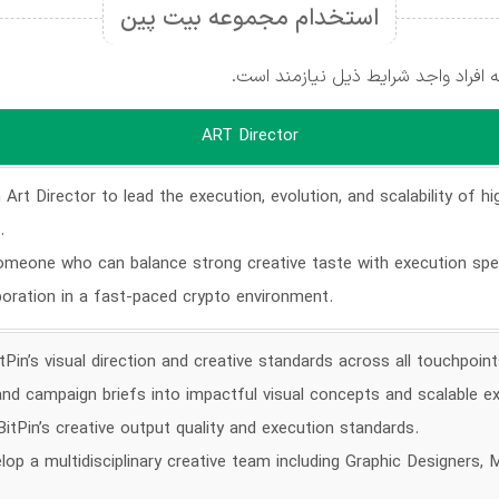
استخدام مجموعه بیت پین
فراد واجد شرایط ذیل نیازمند است.
ART Director
n Art Director to lead the execution, evolution, and scalability of h
.
r someone who can balance strong creative taste with execution s
boration in a fast-paced crypto environment.
Pin’s visual direction and creative standards across all touchpoint
d campaign briefs into impactful visual concepts and scalable ex
itPin’s creative output quality and execution standards.
op a multidisciplinary creative team including Graphic Designers, M