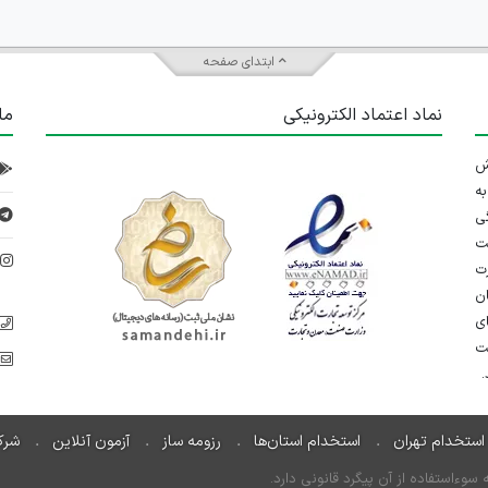
ابتدای صفحه
نماد اعتماد الکترونیکی
ما
 تلاش
ه
ی
ت
د
رت
ان
ی
یت
استخدام تهران
استخدام استان‌ها
رزومه ساز
آزمون آنلاین
شرک
ءاستفاده از آن پیگرد قانونی دارد.