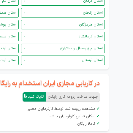
استان کرمان
استان قم
استان زنجان
استان همد
استان هرمزگان
استان بوش
استان کرمانشاه
استان سیس
استان چهارمحال و بختیاری
استان اردب
استان لرستان
استان ایلام
در کاریابی مجازی ایران استخدام به رای
جـهت ساخت رزومه کاری رایگان
کلیک کنید
✔
مشاهده رزومه شما توسط کارفرمایان معتبر
✔
امکان تماس کارفرمایان با شما
✔
کاملا رایگان