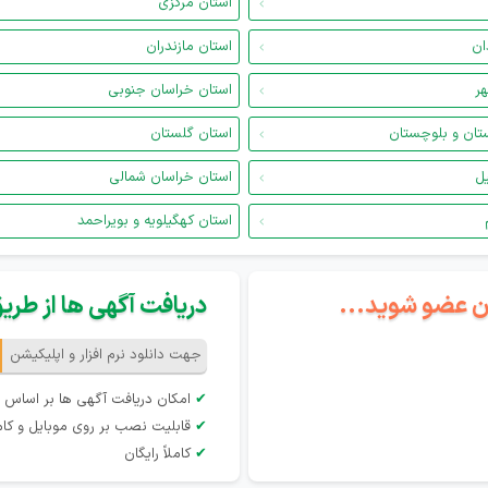
استان مرکزی
ان
استان مازندران
هر
استان خراسان جنوبی
تان و بلوچستان
استان گلستان
یل
استان خراسان شمالی
استان کهگیلویه و بویراحمد
گان عضو شوید...
دریافت آگهی ها از طریق 
جهت دانلود نرم افزار و اپلیکیشن
✔
امکان دریافت آگهی ها بر اساس 
✔
قابلیت نصب بر روی موبایل و کام
✔
کاملاً رایگان