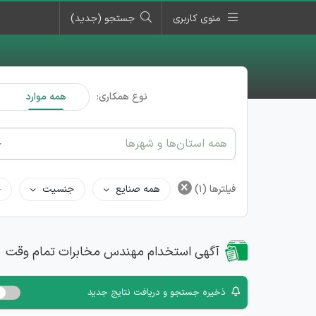
منوی کاربری
جستجو (جدید)
نوع همکاری:
همه موارد
همه استان‌ها و شهرها
×
فیلترها
(1)
همه صنایع
جنسیت
ح
آگهی استخدام مهندس مخابرات تمام وقت
ذخیره جستجو و دریافت نتایج جدید