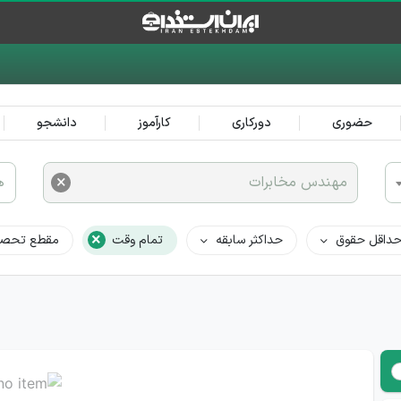
حضوری
دورکاری
کارآموز
دانشجو
×
مهندس مخابرات
ه
×
داقل حقوق
حداکثر سابقه
تمام وقت
مقطع تحصی