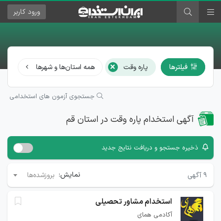
ورود
کاربر
×
فیلترها
پاره وقت
همه استان‌ها و شهرها
همه
جستجوی آزمون های استخدامی
آگهی استخدام پاره وقت در استان قم
ذخیره جستجو و دریافت نتایج جدید
نمایش:
۹
آگهی
بروزشده‌ها
استخدام مشاور تحصیلی
آکادمی همای