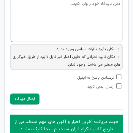
امکان تأیید نظرات سیاسی وجود ندارد.
امکان تایید نظراتی که حاوی اخبار غیر قابل تأیید از طریق خبرگزاری
های معتبر می باشند، وجود ندارد.
امکان تأیید نظراتی که حاوی اطلاعات تماس شخصی افراد و یا ID
فرستادن پاسخ به ایمیل
شبکه های مجازی ارتباطی می باشند وجود ندارد.
ارسال ایمیل تایید
امکان تأیید نظرات کاربرانی که به هر طریقی قصد مأیوس کردن
سایرین را دارند وجود ندارد.
ارسال دیدگاه
هرگونه تحریک، تحقیر و کنایه به سایر افراد (مسئول و غیر مسئول)
غیر مجاز می باشد.
امکان هماهنگی برای هرگونه ملاقات حضوری چه به صورت دسته
جهت دریافت آخرین اخبار و آگهی های مهم استخدامی از
جمعی و چه فردی توسط کاربران سایت وجود ندارد.
طریق کانال تلگرام ایران استخدام اینجا کلیک نمایید