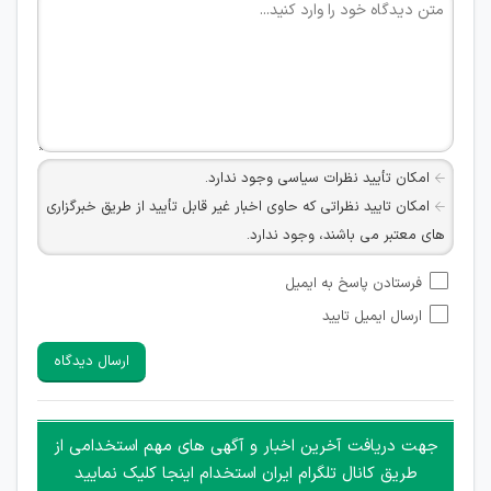
امکان تأیید نظرات سیاسی وجود ندارد.
امکان تایید نظراتی که حاوی اخبار غیر قابل تأیید از طریق خبرگزاری
های معتبر می باشند، وجود ندارد.
امکان تأیید نظراتی که حاوی اطلاعات تماس شخصی افراد و یا ID
فرستادن پاسخ به ایمیل
شبکه های مجازی ارتباطی می باشند وجود ندارد.
ارسال ایمیل تایید
امکان تأیید نظرات کاربرانی که به هر طریقی قصد مأیوس کردن
سایرین را دارند وجود ندارد.
ارسال دیدگاه
هرگونه تحریک، تحقیر و کنایه به سایر افراد (مسئول و غیر مسئول)
غیر مجاز می باشد.
امکان هماهنگی برای هرگونه ملاقات حضوری چه به صورت دسته
جهت دریافت آخرین اخبار و آگهی های مهم استخدامی از
جمعی و چه فردی توسط کاربران سایت وجود ندارد.
طریق کانال تلگرام ایران استخدام اینجا کلیک نمایید