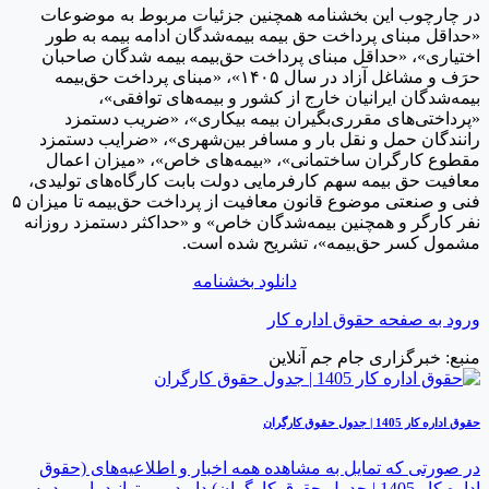
ر چارچوب این بخشنامه همچنین جزئیات مربوط به موضوعات
حداقل مبنای پرداخت حق بیمه بیمه‌شدگان ادامه بیمه به طور
ختیاری»، «حداقل مبنای پرداخت حق‏‌بیمه بیمه ‏‌شدگان صاحبان
حرَف و مشاغل آزاد در سال ۱۴۰۵»، «مبنای پرداخت حق‌‏بیمه
یمه‏‌شدگان ایرانیان خارج از کشور و بیمه‏‌های توافقی»،
پرداختی‌های مقرری‌بگیران بیمه بیکاری»، «ضریب دستمزد
انندگان حمل و نقل بار و مسافر بین‌شهری»، «ضرایب دستمزد
قطوع کارگران ساختمانی»، «بیمه‌های خاص»، «میزان اعمال
عافیت حق بیمه سهم کارفرمایی دولت بابت کارگاه‌های تولیدی،
فنی و صنعتی موضوع قانون معافیت از پرداخت حق‌بیمه تا میزان ۵
فر کارگر و همچنین بیمه‌شدگان خاص» و «حداکثر دستمزد روزانه
شمول کسر حق‌بیمه»، تشریح شده است.
دانلود بخشنامه
رود به صفحه حقوق اداره کار
نبع: خبرگزاری جام جم آنلاین
وق اداره کار 1405 | جدول حقوق کارگران
ر صورتی که تمایل به مشاهده همه اخبار و اطلاعیه‌های (حقوق
اداره کار 1405 | جدول حقوق کارگران) دارید، می‌توانید با ورود به