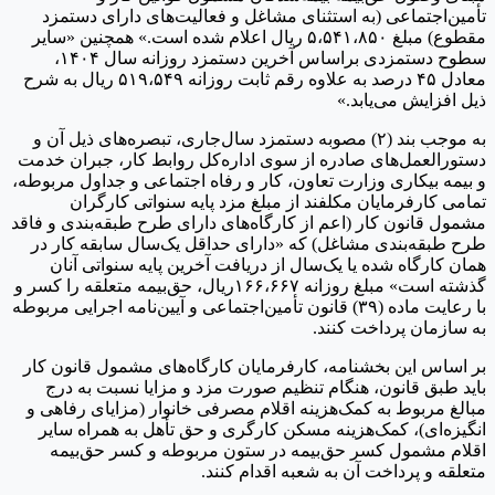
أمین‌اجتماعی (به استثنای مشاغل و فعالیت‌های دارای دستمزد
مقطوع) مبلغ ۵،۵۴۱،۸۵۰ ریال اعلام شده است.» همچنین «سایر
سطوح دستمزدی براساس آخرین دستمزد روزانه سال ۱۴۰۴،
معادل ۴۵ درصد به علاوه رقم ثابت روزانه ۵۱۹،۵۴۹ ریال به شرح
یل افزایش می‌یابد.»
به موجب بند (۲) مصوبه دستمزد سال‌جاری، تبصره‌‏های ذیل آن و
ستورالعمل‌های صادره از سوی اداره‌کل روابط کار، جبران خدمت
 بیمه بیکاری وزارت تعاون، کار و رفاه اجتماعی و جداول مربوطه،
مامی کارفرمایان مکلفند از مبلغ مزد پایه سنواتی کارگران
شمول قانون کار (اعم از کارگاه‌های دارای طرح طبقه‌بندی و فاقد
رح طبقه‌بندی مشاغل) که «دارای حداقل یک‌سال سابقه کار در
مان کارگاه شده یا یک‌سال از دریافت آخرین پایه سنواتی آنان
گذشته است» مبلغ روزانه ۱۶۶،۶۶۷ریال، حق‌بیمه متعلقه را کسر و
با رعایت ماده (۳۹) قانون تأمین‌اجتماعی و آیین‌نامه اجرایی مربوطه
ه سازمان پرداخت کنند.
ر اساس این بخشنامه،
کارفرمایان کارگاه‌های مشمول قانون کار
اید طبق قانون، هنگام تنظیم صورت مزد و مزایا نسبت به درج
بالغ مربوط به کمک‌هزینه اقلام مصرفی خانوار (مزایای رفاهی و
نگیزه‌ای)، کمک‌هزینه مسکن کارگری و حق تأهل به همراه سایر
قلام مشمول کسر حق‌بیمه در ستون مربوطه و کسر حق‌بیمه
تعلقه و پرداخت آن به شعبه اقدام کنند.