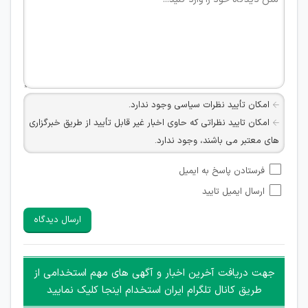
امکان تأیید نظرات سیاسی وجود ندارد.
امکان تایید نظراتی که حاوی اخبار غیر قابل تأیید از طریق خبرگزاری
های معتبر می باشند، وجود ندارد.
امکان تأیید نظراتی که حاوی اطلاعات تماس شخصی افراد و یا ID
فرستادن پاسخ به ایمیل
شبکه های مجازی ارتباطی می باشند وجود ندارد.
ارسال ایمیل تایید
امکان تأیید نظرات کاربرانی که به هر طریقی قصد مأیوس کردن
سایرین را دارند وجود ندارد.
ارسال دیدگاه
هرگونه تحریک، تحقیر و کنایه به سایر افراد (مسئول و غیر مسئول)
غیر مجاز می باشد.
امکان هماهنگی برای هرگونه ملاقات حضوری چه به صورت دسته
جهت دریافت آخرین اخبار و آگهی های مهم استخدامی از
جمعی و چه فردی توسط کاربران سایت وجود ندارد.
طریق کانال تلگرام ایران استخدام اینجا کلیک نمایید