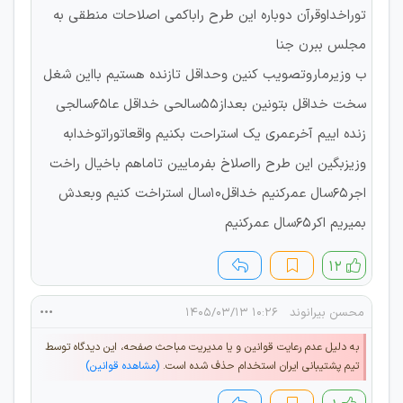
توراخداوقرآن دوباره این طرح راباکمی اصلاحات منطقی به
مجلس ببرن جنا
ب وزیرماروتصویب کنین وحداقل تازنده هستیم بااین شغل
سخت خداقل بتونین بعداز55سالحی خداقل عا65سالجی
زنده اییم آخرعمری یک استراحت بکنیم واقعاتوراتوخدابه
وزیزبگین این طرح رااصلاخ بفرمایین تاماهم باخیال راخت
اجر65سال عمرکنیم خداقل10سال استراخت کنیم وبعدش
بمیریم اکر65سال عمرکنیم
۱۲
محسن بیرانوند
۱۰:۲۶ ۱۴۰۵/۰۳/۱۳
به دلیل عدم رعایت قوانین و یا مدیریت مباحث صفحه، این دیدگاه توسط
تیم پشتیبانی ایران استخدام حذف شده است.
(مشاهده قوانین)