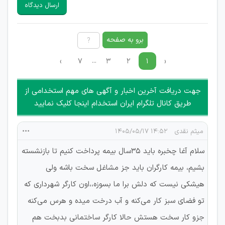
سایرین را دارند وجود ندارد.
ارسال دیدگاه
هرگونه تحریک، تحقیر و کنایه به سایر افراد (مسئول و غیر مسئول)
غیر مجاز می باشد.
امکان هماهنگی برای هرگونه ملاقات حضوری چه به صورت دسته
برو به صفحه
جمعی و چه فردی توسط کاربران سایت وجود ندارد.
...
›
۷
۳
۲
۱
‹
جهت دریافت آخرین اخبار و آگهی های مهم استخدامی از
طریق کانال تلگرام ایران استخدام اینجا کلیک نمایید
میثم نقدی
۱۴:۵۲ ۱۴۰۵/۰۵/۱۷
سلام آغا چخبره باید 35سال بیمه پرداخت کنیم تا بازنشسته
بشیم، بیمه کارگران باید جز مشاغل سخت باشه ولی
هیشکی نیست که دلش برا ما بسوزه،،اون کارگر شهرداری که
تو فضای سبز کار می‌کنه و آب درخت میده و هرس می‌کنه
جزو کار سخت هستش حالا کارگر ساختمانی بدبخت هم