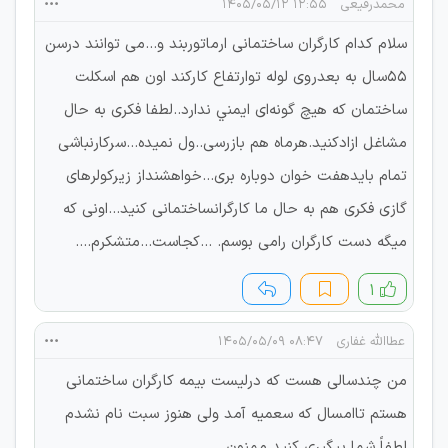
محمدرفیعی
۱۲:۵۵ ۱۴۰۵/۰۵/۱۲
سلام کدام کارگران ساختمانی ارماتوربند و...می توانند درسن
۵۵سال به بعدروی لوله توارتفاع کارکند اون هم اسکلت
ساختمان که هیچ گونه‌ای ايمني ندارد..لطفا فکری به حال
مشاغل ازادکنید.هرماه هم بازرسی..ول نمیده...سرکارنباشی
تمام بایدهفت خوان دوباره بری...خواهشنداز زیرکولرهای
گازی فکری هم به حال ما کارگرانساختمانی کنید...اونی که
میگه دست کارگران رامی بوسم. ...کجاست...متشکرم....
۱
عطاالله غفاری
۰۸:۴۷ ۱۴۰۵/۰۵/۰۹
من چندسالی هست که درلیست بیمه کارگران ساختمانی
هستم تاامسال که سعمیه آمد ولی هنوز سبت نام نشدم
لطفاً شما پیگیری کنید ممنون