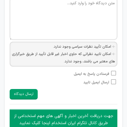
امکان تأیید نظرات سیاسی وجود ندارد.
امکان تایید نظراتی که حاوی اخبار غیر قابل تأیید از طریق خبرگزاری
های معتبر می باشند، وجود ندارد.
امکان تأیید نظراتی که حاوی اطلاعات تماس شخصی افراد و یا ID
فرستادن پاسخ به ایمیل
شبکه های مجازی ارتباطی می باشند وجود ندارد.
ارسال ایمیل تایید
امکان تأیید نظرات کاربرانی که به هر طریقی قصد مأیوس کردن
سایرین را دارند وجود ندارد.
ارسال دیدگاه
هرگونه تحریک، تحقیر و کنایه به سایر افراد (مسئول و غیر مسئول)
غیر مجاز می باشد.
امکان هماهنگی برای هرگونه ملاقات حضوری چه به صورت دسته
جهت دریافت آخرین اخبار و آگهی های مهم استخدامی از
جمعی و چه فردی توسط کاربران سایت وجود ندارد.
طریق کانال تلگرام ایران استخدام اینجا کلیک نمایید