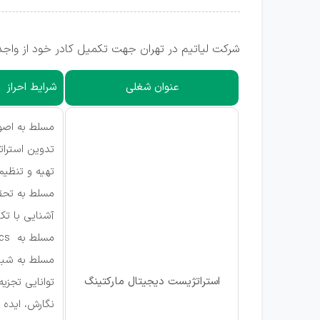
شرکت لیاتیم در تهران جهت تکمیل کادر خود از واجد
عنوان شغلی
شرایط احراز
مسلط به اصول
تدوین استرات
تهیه و تنظیم 
مسلط به تحقی
آشنایی با تک
مسلط به google adwords & google analytics
مسلط به شبک
استراتژیست دیجیتال مارکتینگ
توانایی تجزیه
نگارش، ایده 